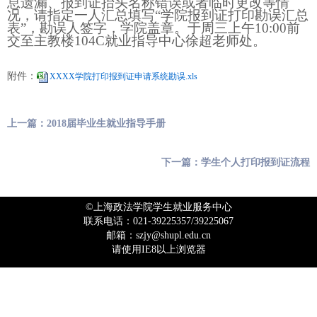
息遗漏、报到证抬头名称错误或者临时更改等情
况，请指定一人汇总填写“学院报到证打印勘误汇总
表”，勘误人签字，学院盖章。于周三上午10:00前
交至主教楼
104C
就业指导中心徐超老师处。
附件：
XXXX学院打印报到证申请系统勘误.xls
上一篇：2018届毕业生就业指导手册
下一篇：学生个人打印报到证流程
©上海政法学院学生就业服务中心
联系电话：021-39225357/39225067
邮箱：szjy@shupl.edu.cn
请使用IE8以上浏览器